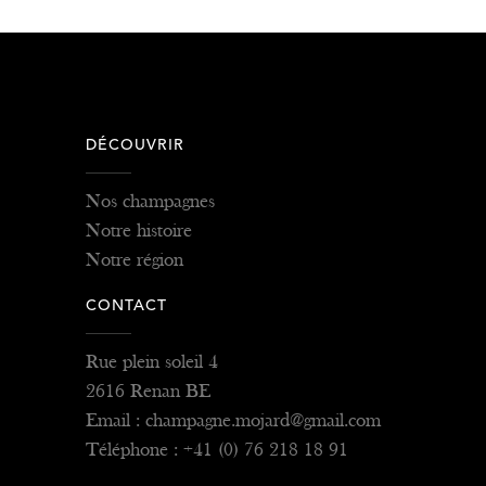
DÉCOUVRIR
Nos champagnes
Notre histoire
Notre région
CONTACT
Rue plein soleil 4
2616 Renan BE
Email : champagne.mojard@gmail.com
Téléphone : +41 (0) 76 218 18 91